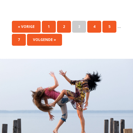
…
« VORIGE
1
2
3
4
5
7
VOLGENDE »