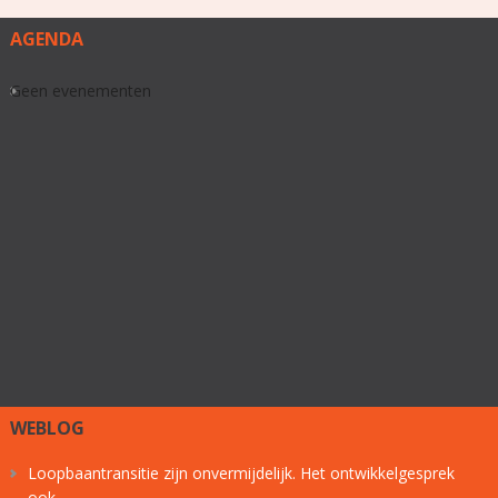
AGENDA
Geen evenementen
WEBLOG
Loopbaantransitie zijn onvermijdelijk. Het ontwikkelgesprek
ook.