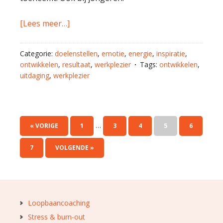
[Lees meer…]
Categorie:
doelenstellen
,
emotie
,
energie
,
inspiratie
,
ontwikkelen
,
resultaat
,
werkplezier
Tags:
ontwikkelen
,
uitdaging
,
werkplezier
…
« VORIGE
1
3
4
5
6
7
VOLGENDE »
Loopbaancoaching
Stress & burn-out