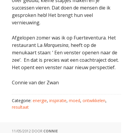
over geduld, kleine stapjes maken en je
successen vieren. Dat doen de mensen die ik
gesproken heb! Het brengt hun veel
vernieuwing.
Afgelopen zomer was ik op Fuerteventura. Het
restaurant La
Marquesina
, heeft op de
menukaart staan: ‘ Een venster openen naar de
zee’. En dat is precies wat een coachtraject doet.
Het opent een venster naar nieuw perspectief.
Connie van der Zwan
Categorie:
energie
,
inspiratie
,
moed
,
ontwikkelen
,
resultaat
11/05/2012
DOOR
CONNIE