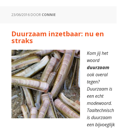
23/06/2016
DOOR
CONNIE
Duurzaam inzetbaar: nu en
straks
Kom jij het
woord
duurzaam
ook overal
tegen?
Duurzaam is
een echt
modewoord.
Taaltechnisch
is duurzaam
een bijvoeglijk