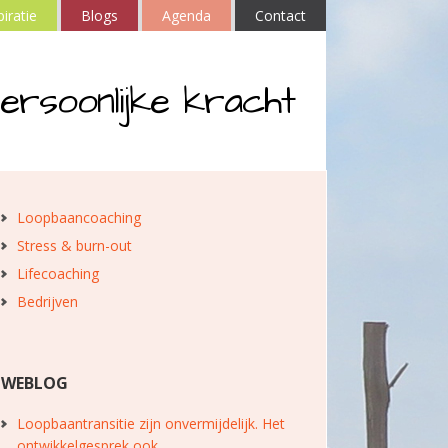
piratie
Blogs
Agenda
Contact
ersoonlijke kracht
Loopbaancoaching
Stress & burn-out
Lifecoaching
Bedrijven
WEBLOG
Loopbaantransitie zijn onvermijdelijk. Het
ontwikkelgesprek ook.