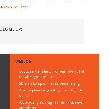
ikkelen
,
resultaat
OLG ME OP:
WEBLOG
Loopbaantransitie zijn onvermijdelijk. Het
ontwikkelgesprek ook.
Skills als kompas, niet als bestemming
AI in loopbaanbegeleiding: mens blijft de
sleutel
Jobcoaching als brug naar een inclusieve
arbeidsmarkt