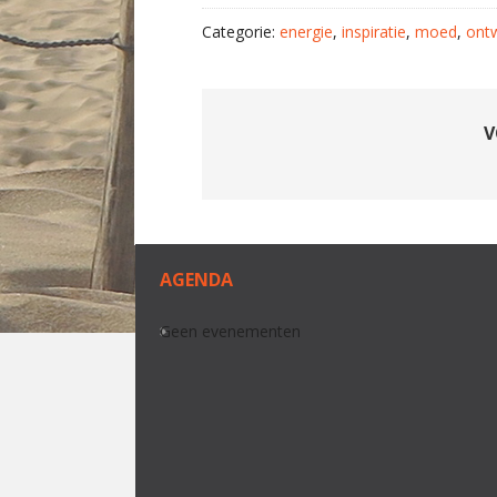
Categorie:
energie
,
inspiratie
,
moed
,
ontw
V
AGENDA
Geen evenementen