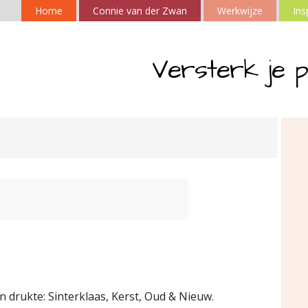
Home
Connie van der Zwan
Werkwijze
Ins
Versterk je p
drukte: Sinterklaas, Kerst, Oud & Nieuw.