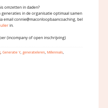
nnis omzetten in daden?
 generaties in de organisatie optimaal samen
via email connie@maconloopbaancoaching, bel
ulier
in.
er (incompany of open inschrijving)
g
,
Generatie Y
,
generatieleren
,
Millennials
,