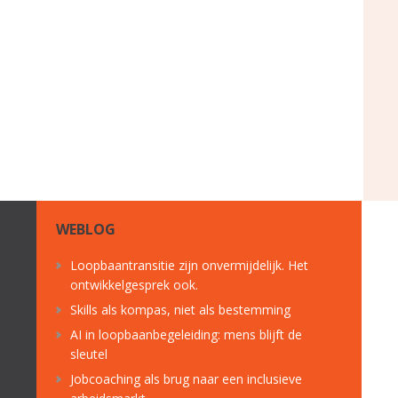
WEBLOG
Loopbaantransitie zijn onvermijdelijk. Het
ontwikkelgesprek ook.
Skills als kompas, niet als bestemming
AI in loopbaanbegeleiding: mens blijft de
sleutel
Jobcoaching als brug naar een inclusieve