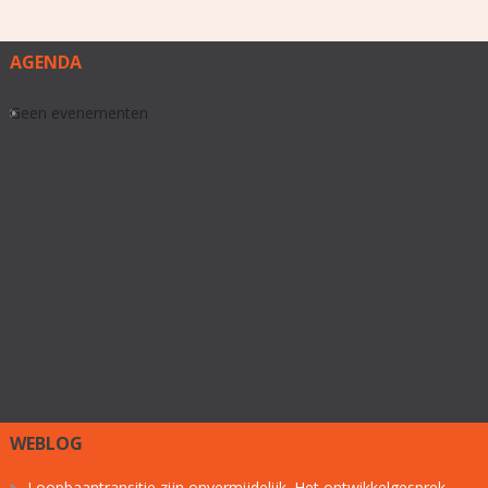
AGENDA
Geen evenementen
WEBLOG
Loopbaantransitie zijn onvermijdelijk. Het ontwikkelgesprek