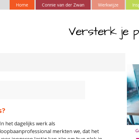
Home
Connie van der Zwan
Werkwijze
Ins
Versterk je p
s?
In het dagelijks werk als
loopbaanprofessional merkten we, dat het