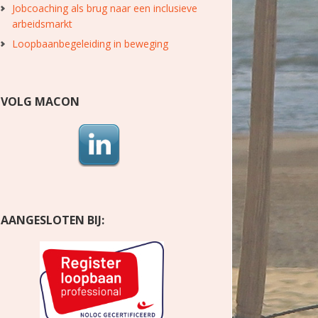
Jobcoaching als brug naar een inclusieve
arbeidsmarkt
Loopbaanbegeleiding in beweging
VOLG MACON
AANGESLOTEN BIJ: