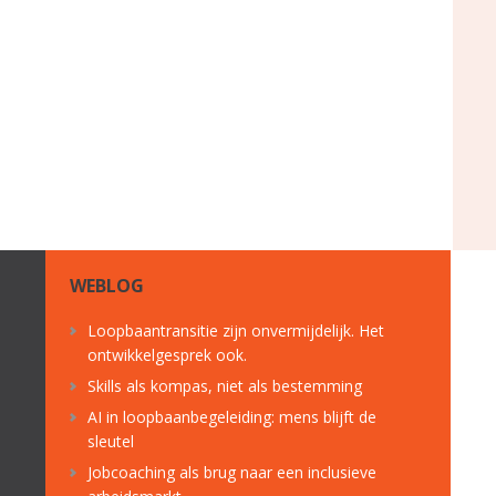
WEBLOG
Loopbaantransitie zijn onvermijdelijk. Het
ontwikkelgesprek ook.
Skills als kompas, niet als bestemming
AI in loopbaanbegeleiding: mens blijft de
sleutel
Jobcoaching als brug naar een inclusieve