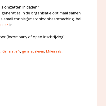
nnis omzetten in daden?
 generaties in de organisatie optimaal samen
via email connie@maconloopbaancoaching, bel
ulier
in.
er (incompany of open inschrijving)
g
,
Generatie Y
,
generatieleren
,
Millennials
,