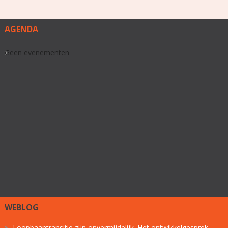
AGENDA
Geen evenementen
WEBLOG
Loopbaantransitie zijn onvermijdelijk. Het ontwikkelgesprek