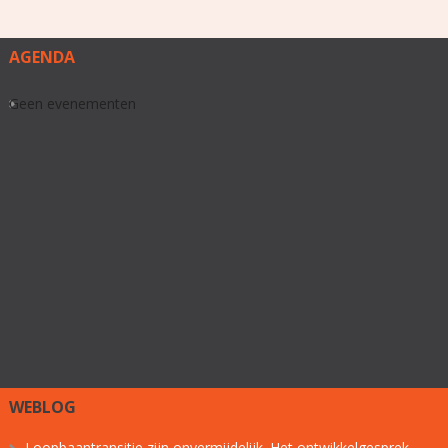
AGENDA
Geen evenementen
WEBLOG
Loopbaantransitie zijn onvermijdelijk. Het ontwikkelgesprek