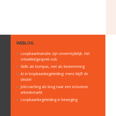
WEBLOG
Loopbaantransitie zijn onvermijdelijk. Het
ontwikkelgesprek ook.
Skills als kompas, niet als bestemming
AI in loopbaanbegeleiding: mens blijft de
sleutel
Jobcoaching als brug naar een inclusieve
arbeidsmarkt
Loopbaanbegeleiding in beweging