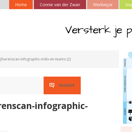
Home
Connie van der Zwan
Werkwijze
Ins
Versterk je p
ijfverenscan-infographic-indiv-en-teams (2)
REAGEER
erenscan-infographic-