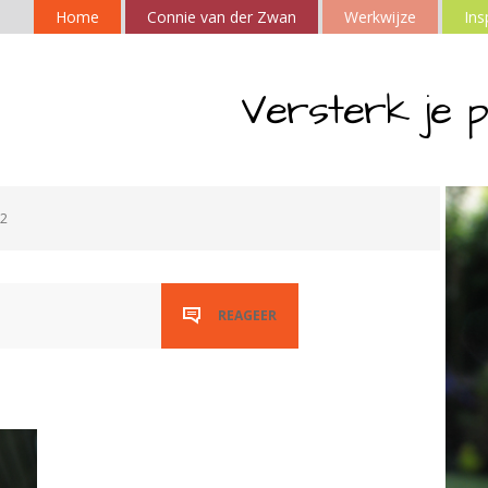
Home
Connie van der Zwan
Werkwijze
Ins
Versterk je p
2
REAGEER