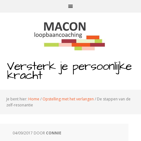
Versterk je persoonlijke
kracht
Je bent hier:
Home
/
Opstelling met het verlangen
/
De stappen van de
zelf-resonantie
04/09/2017
DOOR
CONNIE