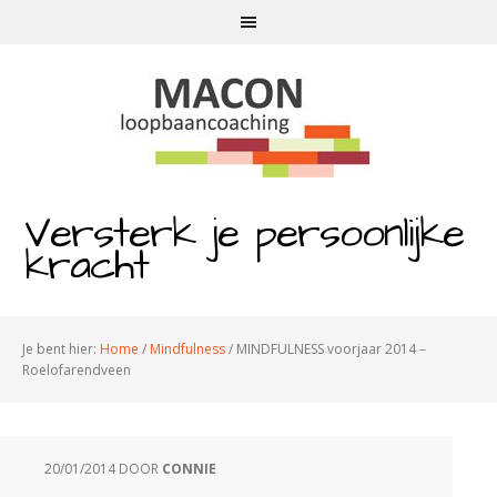
Versterk je persoonlijke
kracht
Je bent hier:
Home
/
Mindfulness
/
MINDFULNESS voorjaar 2014 –
Roelofarendveen
20/01/2014
DOOR
CONNIE