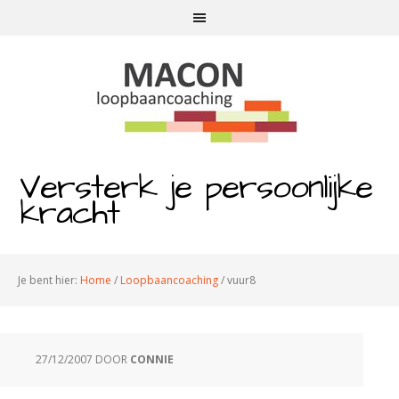
Versterk je persoonlijke
kracht
Je bent hier:
Home
/
Loopbaancoaching
/
vuur8
27/12/2007
DOOR
CONNIE