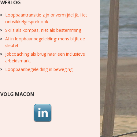
WEBLOG
Loopbaantransitie zijn onvermijdelijk. Het
ontwikkelgesprek ook.
Skills als kompas, niet als bestemming
AI in loopbaanbegeleiding: mens blijft de
sleutel
Jobcoaching als brug naar een inclusieve
arbeidsmarkt
Loopbaanbegeleiding in beweging
VOLG MACON