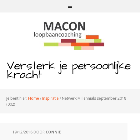
Versterk je persoonlijke
kracht
Je bent hier:
Home
/
Inspiratie
/
Netwerk Millennials september 2018
(002)
19/12/2018
DOOR
CONNIE