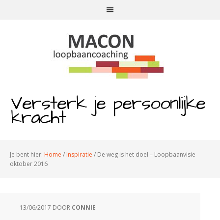
Versterk je persoonlijke
kracht
Je bent hier:
Home
/
Inspiratie
/
De weg is het doel – Loopbaanvisie
oktober 2016
13/06/2017
DOOR
CONNIE