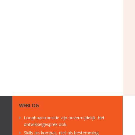
WEBLOG
Loopbaantransitie zijn onvermijdelijk. Het
ontwikkelgesprek ook.
Skills als kompas, niet als bestemming