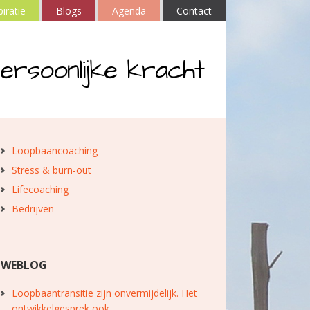
piratie
Blogs
Agenda
Contact
ersoonlijke kracht
Loopbaancoaching
Stress & burn-out
Lifecoaching
Bedrijven
WEBLOG
Loopbaantransitie zijn onvermijdelijk. Het
ontwikkelgesprek ook.