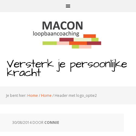
Versterk je persoonlijke
kracht
Je bent hier:
Home
/
Home
/
Header met logo_optie2
30/08/2014
DOOR
CONNIE