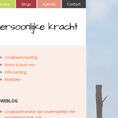
piratie
Blogs
Agenda
Contact
ersoonlijke kracht
Loopbaancoaching
Stress & burn-out
Lifecoaching
Bedrijven
WEBLOG
Loopbaantransitie zijn onvermijdelijk. Het
ontwikkelgesprek ook.