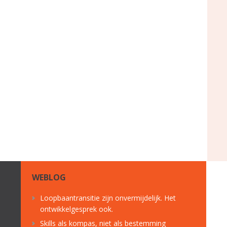
WEBLOG
Loopbaantransitie zijn onvermijdelijk. Het
ontwikkelgesprek ook.
Skills als kompas, niet als bestemming