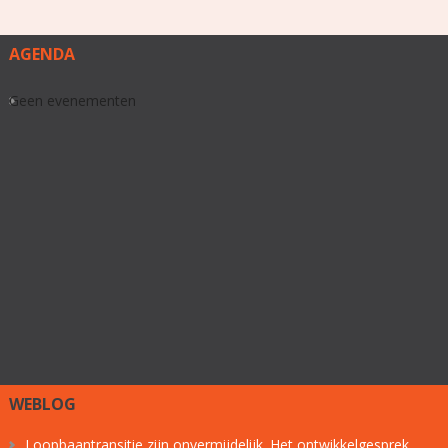
AGENDA
Geen evenementen
WEBLOG
Loopbaantransitie zijn onvermijdelijk. Het ontwikkelgesprek